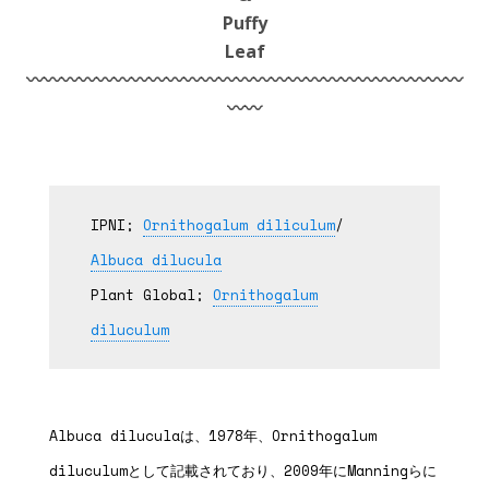
Puffy
Leaf
〰︎〰︎〰︎〰︎〰︎〰︎〰︎〰︎〰︎〰︎〰︎〰︎〰︎〰︎〰︎〰︎〰︎〰︎〰︎〰︎〰︎〰︎〰︎〰︎〰︎
〰︎〰︎
IPNI;
Ornithogalum diliculum
/
Albuca dilucula
Plant Global;
Ornithogalum
diluculum
Albuca diluculaは、1978年、Ornithogalum
diluculumとして記載されており、2009年にManningらに