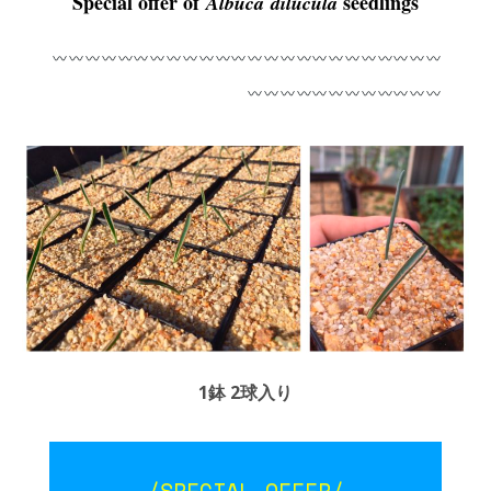
Special offer of
seedlings
Albuca
dilucula
1鉢 2球入り
/SPECIAL OFFER/