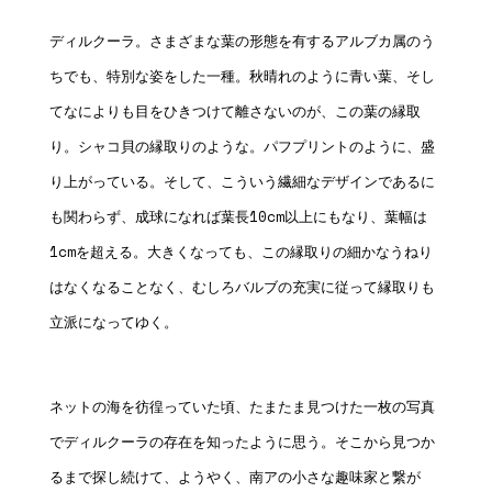
ディルクーラ。さまざまな葉の形態を有するアルブカ属のう
ちでも、特別な姿をした一種。秋晴れのように青い葉、そし
てなによりも目をひきつけて離さないのが、この葉の縁取
り。シャコ貝の縁取りのような。パフプリントのように、盛
り上がっている。そして、こういう繊細なデザインであるに
も関わらず、成球になれば葉長10cm以上にもなり、葉幅は
1cmを超える。大きくなっても、この縁取りの細かなうねり
はなくなることなく、むしろバルブの充実に従って縁取りも
立派になってゆく。
ネットの海を彷徨っていた頃、たまたま見つけた一枚の写真
でディルクーラの存在を知ったように思う。そこから見つか
るまで探し続けて、ようやく、南アの小さな趣味家と繋が