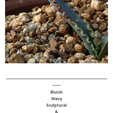
〰︎〰︎〰︎〰︎〰︎〰︎〰︎〰︎〰︎〰︎〰︎〰︎〰︎〰︎〰︎〰︎〰︎〰︎〰︎〰︎〰︎〰︎〰︎〰︎〰︎
〰︎〰︎
Bluish
Wavy
Sculptural
&