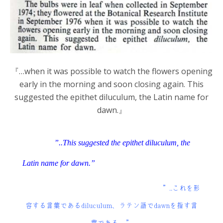
『…when it was possible to watch the flowers opening
early in the morning and soon closing again. This
suggested the epithet diluculum, the Latin name for
dawn.』
”..This suggested the epithet diluculum, the
Latin name for dawn.”
”..これを形
容する言葉であるdiluculum、ラテン語でdawnを指す言